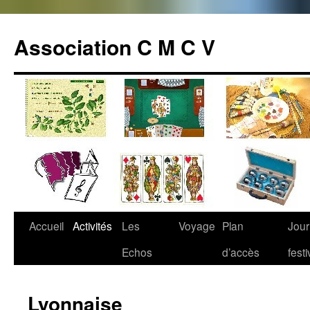
Association C M C V
Accueil
Activités
Les
Voyage
Plan
Jou
Aller
Echos
d’accès
fest
au
contenu
Lyonnaise