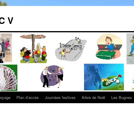
C V
oyage
Plan d’accès
Journées festives
Arbre de Noël
Les Bugnes