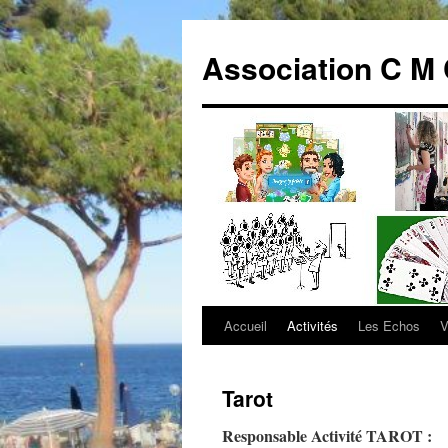
Association C M 
Accueil
Activités
Les Echos
V
Aller
au
Tarot
contenu
Responsable Activité TAROT :