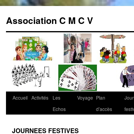
Association C M C V
Accueil
Activités
Les
Voyage
Plan
Jou
Aller
Echos
d’accès
fest
au
contenu
JOURNEES FESTIVES