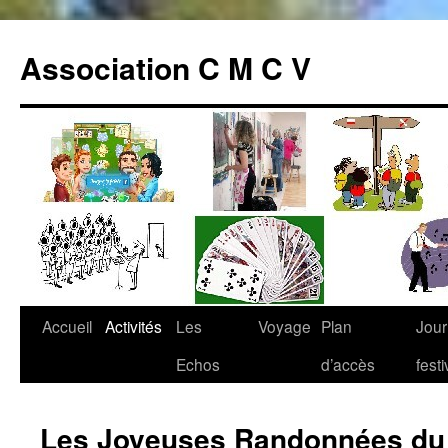
Association C M C V
Accueil
Activités
Les
Voyage
Plan
Jou
Aller
Echos
d’accès
fest
au
contenu
Les Joyeuses Randonnées d