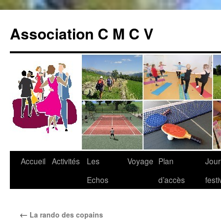
Association C M C V
Accueil
Activités
Les
Voyage
Plan
Jou
Aller
Echos
d’accès
fest
au
contenu
←
La rando des copains